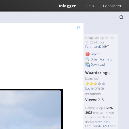
Inloggen
Help
Lees Meer
»
Geupload: op March
10, 2024 door
Ferdinand206
Report
Other Formats
Download
Waardering:
(
Stemmers)
om te
Log in
stemmen!
Views:
2151
Gemaakt op
30-09-
2023
met een Nikon
corporation Nikon
d5300
Meer Info »
Ferdinand206's Foto's