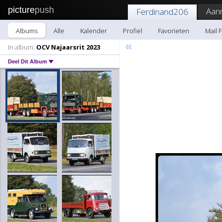
picture
push
Aan
Ferdinand206
Albums
Alle
Kalender
Profiel
Favorieten
Mail 
«
In album:
OCV Najaarsrit 2023
Deel Dit Album