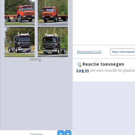
:
Permanent Link
loading...
Reactie toevoegen
Log in
om een reactie te plaats
up
Diashow