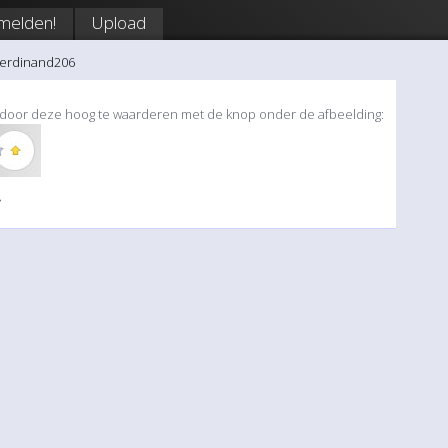
melden!
Upload
Ferdinand206
iet door deze hoog te waarderen met de knop onder de afbeelding:
»