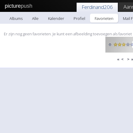
picture
push
Aan
Ferdinand206
Albums
Alle
Kalender
Profiel
Favorieten
Mail 
Er zijn nog geen favorieten. Je kunt een afbeelding toevoegen als favor
«
<
>