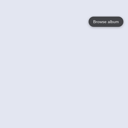
Browse album
Language
English
Nederlands
Français
Jouw
Help
Lees Meer