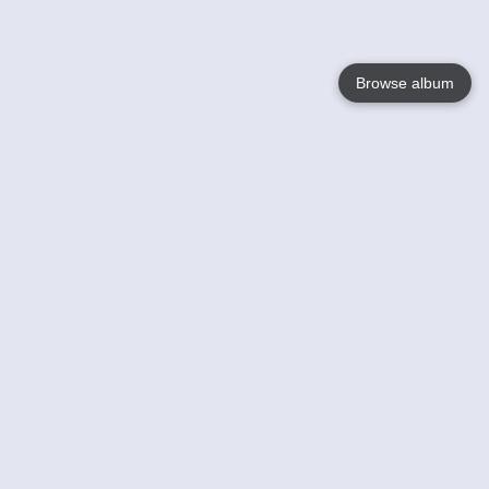
Browse album
Language
English
Nederlands
Français
Jouw
Help
Lees Meer