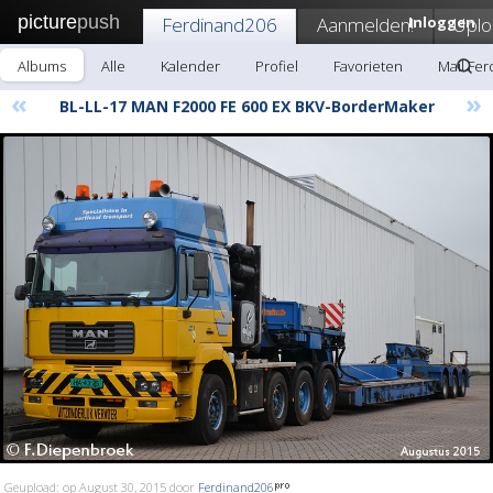
picture
push
Ferdinand206
Aanmelden!
Inloggen
Uplo
Albums
Alle
Kalender
Profiel
Favorieten
Mail Fe
«
»
BL-LL-17 MAN F2000 FE 600 EX BKV-BorderMaker
Geupload: op August 30, 2015 door
Ferdinand206