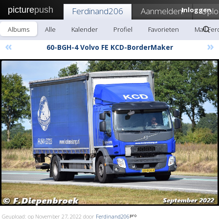
picture
push
Ferdinand206
Aanmelden!
Inloggen
Uplo
Albums
Alle
Kalender
Profiel
Favorieten
Mail Fe
«
»
60-BGH-4 Volvo FE KCD-BorderMaker
Geupload: op November 27, 2022 door
Ferdinand206