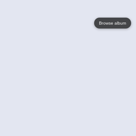
Browse album
Language
English
Nederlands
Français
Jouw
Help
Lees Meer