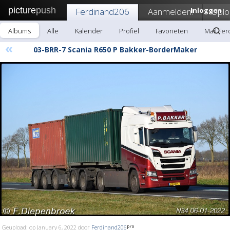
picture
push
Ferdinand206
Aanmelden!
Inloggen
Uplo
Albums
Alle
Kalender
Profiel
Favorieten
Mail Fe
«
03-BRR-7 Scania R650 P Bakker-BorderMaker
Geupload: op January 6, 2022 door
Ferdinand206