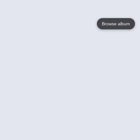
Browse album
Language
English
Nederlands
Français
Jouw
Help
Lees Meer