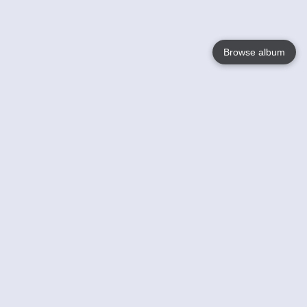
Browse album
Language
English
Nederlands
Français
Jouw
Help
Lees Meer