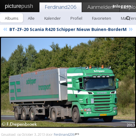
picture
push
Ferdinand206
Aanmelden!
Inloggen
Uplo
Albums
Alle
Kalender
Profiel
Favorieten
Mail Fe
«
»
BT-ZF-20 Scania R420 Schipper Nieuw Buinen-BorderM
Geupload: op October 3, 2013 door
Ferdinand206