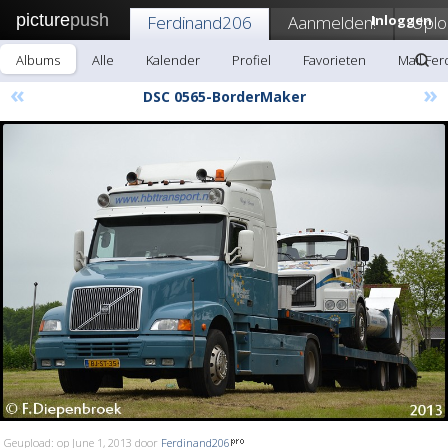
picture
push
Ferdinand206
Aanmelden!
Inloggen
Uplo
Albums
Alle
Kalender
Profiel
Favorieten
Mail Fe
«
»
DSC 0565-BorderMaker
Geupload: op June 1, 2013 door
Ferdinand206