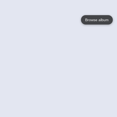
Browse album
Language
English
Nederlands
Français
Jouw
Help
Lees Meer